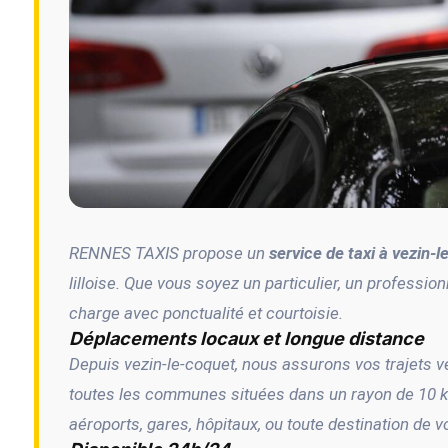
RENNES TAXIS propose un
service de taxi à vezin-
lilloise. Que vous soyez un particulier, un professio
charge avec ponctualité et courtoisie.
Déplacements locaux et longue distance
Depuis vezin-le-coquet, nous assurons vos trajets 
toutes les communes situées dans un rayon de 10 k
aéroports, gares, hôpitaux, ou toute destination de 