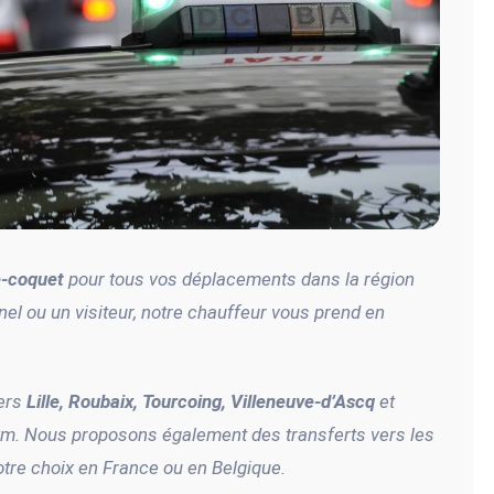
le-coquet
pour tous vos déplacements dans la région
nnel ou un visiteur, notre chauffeur vous prend en
vers
Lille, Roubaix, Tourcoing, Villeneuve-d’Ascq
et
m. Nous proposons également des transferts vers les
votre choix en France ou en Belgique.