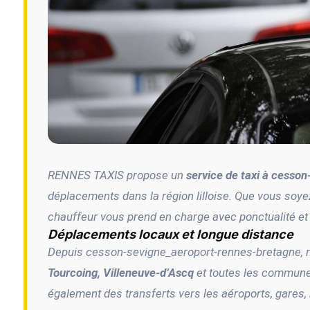
RENNES TAXIS propose un
service de taxi à cesso
déplacements dans la région lilloise. Que vous soyez 
chauffeur vous prend en charge avec ponctualité et 
Déplacements locaux et longue distance
Depuis cesson-sevigne_aeroport-rennes-bretagne, n
Tourcoing, Villeneuve-d’Ascq
et toutes les commune
également des transferts vers les aéroports, gares, 