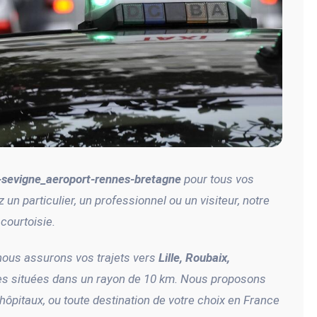
n-sevigne_aeroport-rennes-bretagne
pour tous vos
un particulier, un professionnel ou un visiteur, notre
courtoisie.
ous assurons vos trajets vers
Lille, Roubaix,
s situées dans un rayon de 10 km. Nous proposons
hôpitaux, ou toute destination de votre choix en France