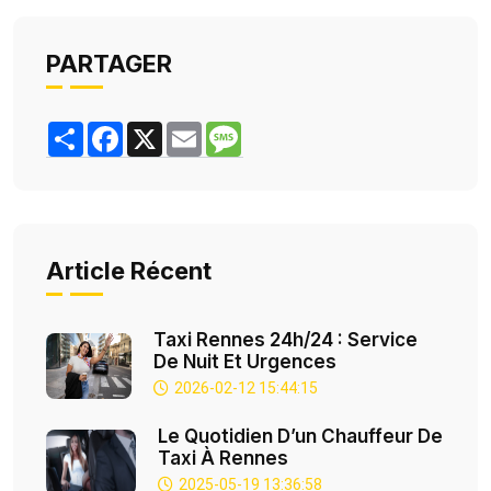
PARTAGER
Share
Facebook
X
Email
Message
Article Récent
Taxi Rennes 24h/24 : Service
De Nuit Et Urgences
2026-02-12 15:44:15
Le Quotidien D’un Chauffeur De
Taxi À Rennes
2025-05-19 13:36:58