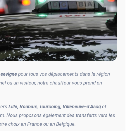
-sevigne
pour tous vos déplacements dans la région
nnel ou un visiteur, notre chauffeur vous prend en
vers
Lille, Roubaix, Tourcoing, Villeneuve-d’Ascq
et
m. Nous proposons également des transferts vers les
votre choix en France ou en Belgique.