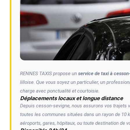
RENNES TAXIS propose un
service de taxi à cesson
lilloise. Que vous soyez un particulier, un professio
charge avec ponctualité et courtoisie.
Déplacements locaux et longue distance
Depuis cesson-sevigne, nous assurons vos trajets 
toutes les communes situées dans un rayon de 10 k
aéroports, gares, hôpitaux, ou toute destination de 